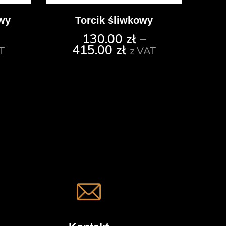
wy
Torcik śliwkowy
130.00
zł
–
415.00
zł
T
z VAT