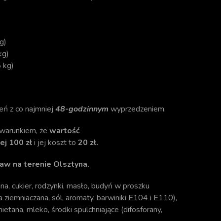
g)
kg)
 kg)
eń z co najmniej
48-godzinnym
wyprzedzeniem.
warunkiem, że
wartość
j 100 zł
i jej koszt to
20 zł.
aw na terenie Olsztyna.
a, cukier, rodzynki, masło, budyń w proszku
a ziemniaczana, sól, aromaty, barwiniki E104 i E110),
mietana, mleko, środki spulchniające (difosforany,