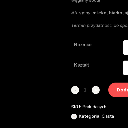
węglany sodu)
Alergeny:
mleko, białko ja
Termin przydatności do spoż
Rozmiar
Kształt
Doda
-
+
SKU:
Brak danych
Kategoria:
Ciasta