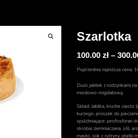
Szarlotka
100.00
zł
–
300.
Poprzednia najniższa cena:
1
Dużo jabłek z rodzynkami na
miodowo-migdałową.
Skład: Jabłka, kruche ciasto 
kurzego, proszek do pieczen
spulchniające: pirofosforan
skrobia ziemniaczana, sól, ar
masło, sok z cytryny, płatki