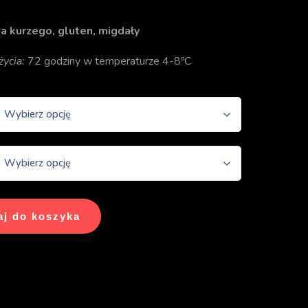
ja kurzego, gluten, migdały
ycia:
72 godziny w temperaturze 4-8ºC
Wybierz opcję
Wybierz opcję
j do koszyka