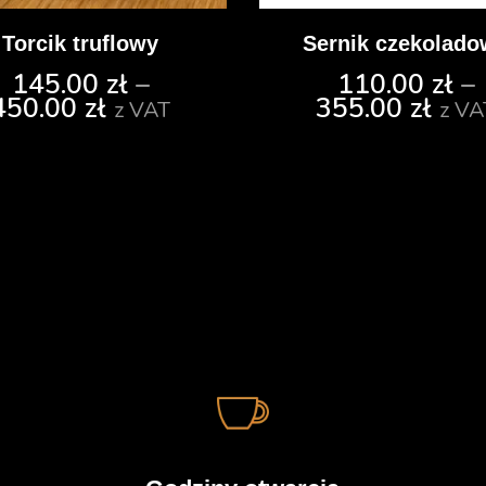
Torcik truflowy
Sernik czekolado
145.00
zł
–
110.00
zł
–
450.00
zł
355.00
zł
z VAT
z VA