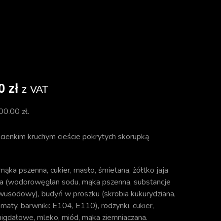
00
zł
z VAT
00.00
zł
.
 cienkim kruchym cieście pokrytych skorupką
(mąka pszenna, cukier, masło, śmietana, żółtko jaja
ia (wodorowęglan sodu, mąka pszenna, substancje
 dwusodowy), budyń w proszku (skrobia kukurydziana,
omaty, barwniki: E104, E110), rodzynki, cukier,
 migdałowe, mleko, miód, mąka ziemniaczana.