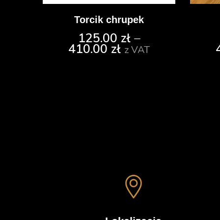
Torcik chrupek
125.00
zł
–
410.00
zł
z VAT