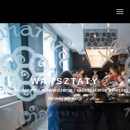
WARSZTATY
Zapraszamy do odwiedzenia i skorzystania z naszej
nowej atrakcji