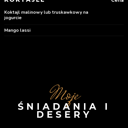
Cena
Koktajl malinowy lub truskawkowy na
jogurcie
Mango lassi
Moje
ŚNIADANIA I
DESERY