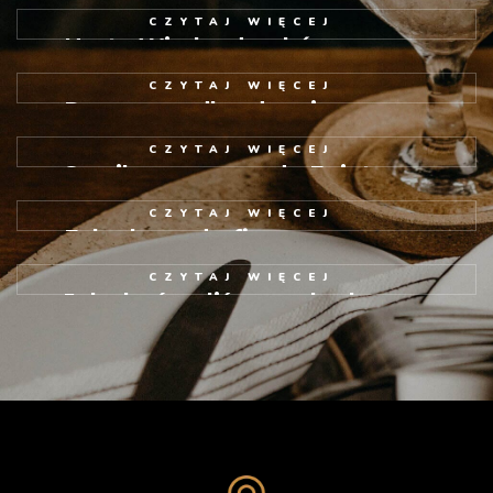
CZYTAJ
WIĘCEJ
Uczta Wimlandczyków
10 MAJA 2019
CZYTAJ
WIĘCEJ
Panaceum dla zdrowia
10 MAJA 2019
CZYTAJ
WIĘCEJ
Sernik na wynos…do Egiptu
10 MAJA 2019
CZYTAJ
WIĘCEJ
Fabryka endorfin
10 MAJA 2019
CZYTAJ
WIĘCEJ
Jak skończyliśmy na bruku