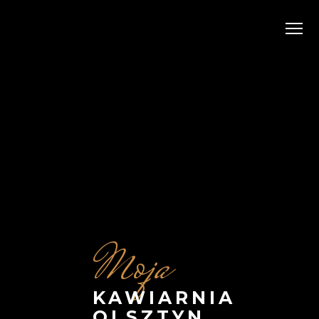
Moja
KAWIARNIA
OLSZTYN