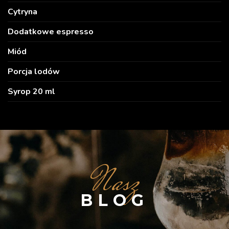
Cytryna
Dodatkowe espresso
Miód
Porcja lodów
Syrop 20 ml
Nasz
BLOG
10 MAJA 2019