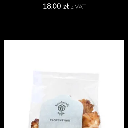
18.00
zł
z VAT