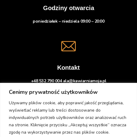
Godziny otwarcia
poniedziałek – niedziela 09:00 – 20:00
Kontakt
+48 532 790 004 ala@kawiarniamoja.pl
Cenimy prywatność użytkowników
Używamy plików cookie, aby poprawić jakość przeglądania,
wyświetlać reklamy lub treści dostosowane do
indywidualnych potrzeb użytkowników oraz analizować ruch
na stronie. Kliknięcie przycisku „Akceptuj wszystkie” oznacza
zgodę na wykorzystywanie przez nas plików cookie.
© Copyright 2026 –
Kawiarnia Moja
. Realizacja
zabart.com