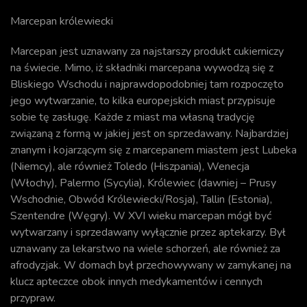
Marcepan królewiecki
Marcepan jest uznawany za najstarszy produkt cukierniczy
na świecie. Mimo, iż składniki marcepana wywodzą się z
Bliskiego Wschodu i najprawdopodobniej tam rozpoczęto
jego wytwarzanie, to kilka europejskich miast przypisuje
sobie tę zasługę. Każde z miast ma własną tradycję
związaną z formą w jakiej jest on sprzedawany. Najbardziej
znanym i kojarzącym się z marcepanem miastem jest Lubeka
(Niemcy), ale również Toledo (Hiszpania), Wenecja
(Włochy), Palermo (Sycylia), Królewiec (dawniej – Prusy
Wschodnie, Obwód Królewiecki/Rosja), Tallin (Estonia),
Szentendre (Węgry). W XVI wieku marcepan mógł być
wytwarzany i sprzedawany wyłącznie przez aptekarzy. Był
uznawany za lekarstwo na wiele schorzeń, ale również za
afrodyzjak. W domach był przechowywany w zamykanej na
klucz apteczce obok innych medykamentów i cennych
przypraw.