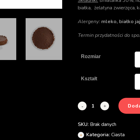
Składniki:
śmiatanka 30%, nut
białka, żelatyna zwierzęca, k
Alergeny:
mleko, białko ja
Termin przydatności do spoż
Rozmiar
Kształt
Doda
-
+
SKU:
Brak danych
Kategoria:
Ciasta