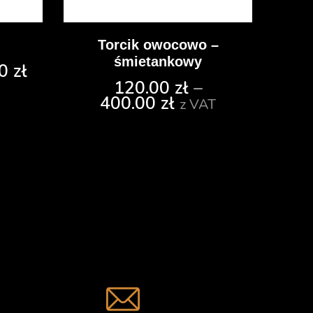
Torcik owocowo –
śmietankowy
00
zł
120.00
zł
–
400.00
zł
z VAT