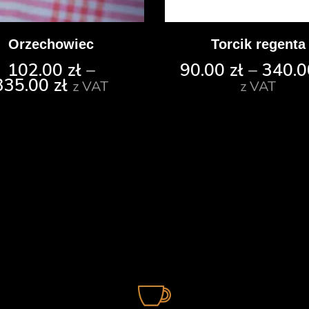
Orzechowiec
Torcik regenta
102.00
zł
–
90.00
zł
–
340.
335.00
zł
z VAT
z VAT