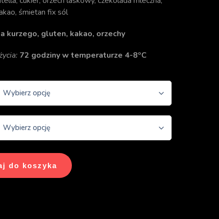
ella, cukier, orzech laskowy, czekolada mleczna,
akao, śmietan fix sól
ja kurzego, gluten, kakao, orzechy
ycia:
72 godziny w temperaturze 4-8ºC
Wybierz opcję
Wybierz opcję
j do koszyka