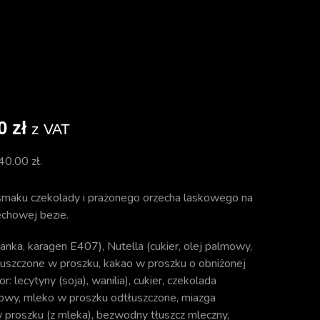
00
zł
z VAT
40.00
zł
.
 smaku czekolady i prażonego orzecha laskowego na
echowej bezie.
nka, karagen E407), Nutella (cukier, olej palmowy,
uszczone w proszku, kakao w proszku o obniżonej
: lecytyny (soja), wanilia), cukier, czekolada
kaowy, mleko w proszku odtłuszczone, miazga
proszku (z mleka), bezwodny tłuszcz mleczny,