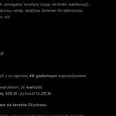
 emulgator: lecytyny (soja), ekstrakt waniliowy)),
askowy, woda, żelatyna, śmietan-fix (dekstroza,
, sól.
kg)
eń z co najmniej
48-godzinnym
wyprzedzeniem.
warunkiem, że
wartość
j 100 zł
i jej koszt to
20 zł.
aw na terenie Olsztyna.