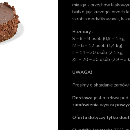
miazga z orzechów laskowych,
białko jaja kurzego, orzech l
skrobia modyfikowana), kakao
Rozmiary :
S – 6 – 8 osób (0,9 – 1 kg)
M – 8 – 12 osób (1,4 kg)
L – 14 – 20 osób (2,1 kg)
XL – 20 – 30 osób (2,9 – 3 
UWAGA!
Prosimy o składanie zamówi
Dostawa
jest możliwa pod 
zamówienia
wynosi
powyże
Oferta dotyczy tylko dost