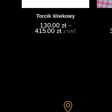
Torcik śliwkowy
130.00
zł
–
415.00
zł
z VAT