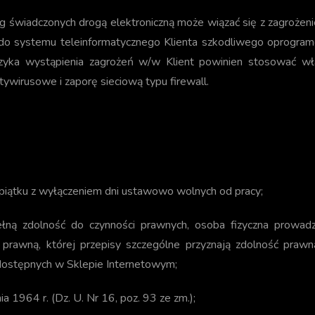
ug świadczonych drogą elektroniczną może wiązać się z zagrożeni
o systemu teleinformatycznego Klienta szkodliwego oprogramow
zyka wystąpienia zagrożeń w/w Klient powinien stosować właśc
ywirusowe i zaporę sieciową typu firewall.
o piątku z wyłączeniem dni ustawowo wolnych od pracy;
ełną zdolność do czynności prawnych, osoba fizyczna prowadz
 prawną, której przepisy szczególne przyznają zdolność pra
 dostępnych w Sklepie Internetowym;
a 1964 r. (Dz. U. Nr 16, poz. 93 ze zm.);