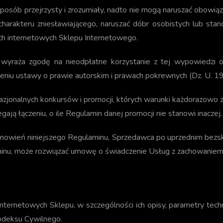
sób przejrzysty i zrozumiały, nadto nie mogą naruszać obowi
harakteru zniesławiającego, naruszać dóbr osobistych lub stan
ch internetowych Sklepu Internetowego.
wyraża zgodę na nieodpłatne korzystanie z tej wypowiedzi o
iu ustawy o prawie autorskim i prawach pokrewnych (Dz. U. 19
jonalnych konkursów i promocji, których warunki każdorazowo z
ją łączeniu, o ile Regulamin danej promocji nie stanowi inaczej.
anowień niniejszego Regulaminu, Sprzedawca po uprzednim bezsk
minu, może rozwiązać umowę o świadczenie Usług z zachowanie
nternetowych Sklepu, w szczególności ich opisy, parametry tech
odeksu Cywilnego.