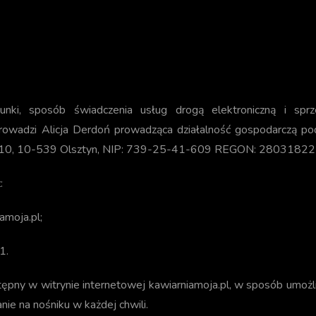
runki, sposób świadczenia usług drogą elektroniczną i sp
prowadzi Alicja Derdoń prowadząca działalność gospodarc
 10, 10-539 Olsztyn, NIP: 739-25-41-609 REGON: 280318222,
:
amoja.pl;
1.
tępny w witrynie internetowej kawiarniamoja.pl, w sposób umożli
nie na nośniku w każdej chwili.